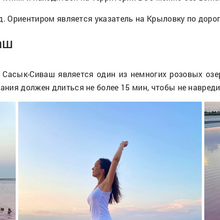
в. д. Ориентиром является указатель на Крыловку по доро
аш
о Сасык-Сиваш является один из немногих розовых озе
пания должен длиться не более 15 мин, чтобы не навред