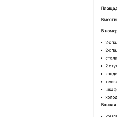
Площа
Вмести
В номер
2-спа
2-спа
столи
2 сту
конди
телев
шкаф 
холод
Ванная
компл