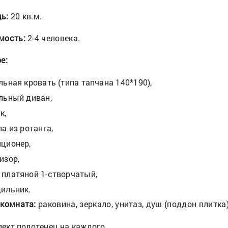
дь:
20 кв.м.
мость:
2-4 человека.
е:
льная кровать (типа тапчана 140*190),
льный диван,
к,
ла из ротанга,
ционер,
изор,
платяной 1-створчатый,
ильник.
 комната:
раковина, зеркало, унитаз, душ (поддон плитка
ект полотенец на каждого