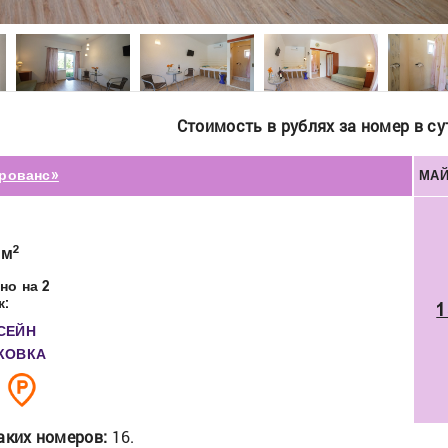
Стоимость в рублях за номер в су
Прованс»
МАЙ
2
 м
но на 2
к
:
1
СЕЙН
КОВКА
аких номеров:
16.