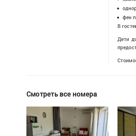
одно
фен п
В госте
Дети д
предос
Стоимос
Смотреть все номера